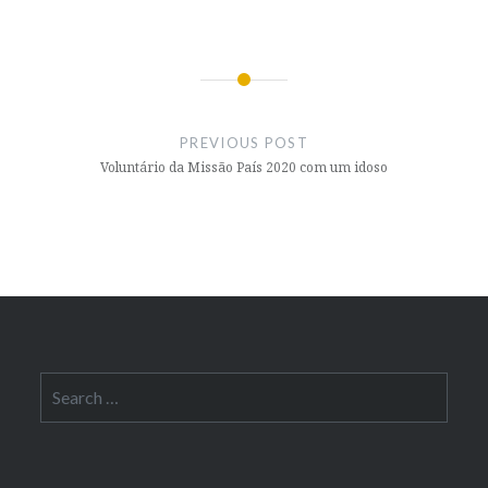
Post
navigation
PREVIOUS POST
Voluntário da Missão País 2020 com um idoso
Search
for: