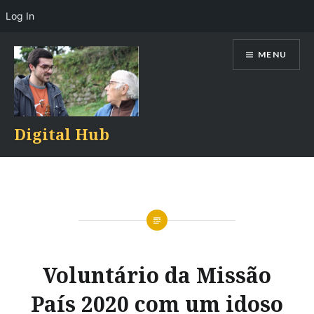
Log In
Skip
MENU
to
content
Digital Hub
Voluntário da Missão
País 2020 com um idoso