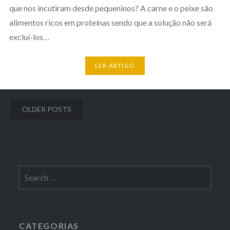
que nos incutiram desde pequeninos? A carne e o peixe são
alimentos ricos em proteínas sendo que a solução não será
excluí-los…
LER ARTIGO
Posts
OLDER POSTS
navigation
Search
for:
CATEGORIAS