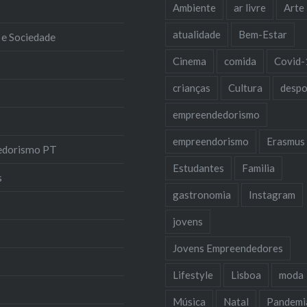
Ambiente
ar livre
Arte
atualidade
Bem-Estar
 e Sociedade
Cinema
comida
Covid-
crianças
Cultura
despo
empreendedorismo
empreendorismo
Erasmus
edorismo PT
Estudantes
Familia
s
gastronomia
Instagram
jovens
Jovens Empreendedores
Lifestyle
Lisboa
moda
Música
Natal
Pandemi