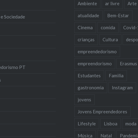
Ambiente
ar livre
Arte
atualidade
Bem-Estar
 e Sociedade
Cinema
comida
Covid-
crianças
Cultura
despo
empreendedorismo
empreendorismo
Erasmus
edorismo PT
Estudantes
Familia
s
gastronomia
Instagram
jovens
Jovens Empreendedores
Lifestyle
Lisboa
moda
Música
Natal
Pandemi