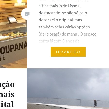
sitíos mais in de Lisboa,
destacando-se não só pelo
decoração original, mas
também pelas várias opções
(deliciosas!) do menu . O espaço
conta já com 5 anos de
existência, porém continua a ser
LER ARTIGO
difícil passar pelo número 25 da
Avenida da República , onde se
situa, e não encontrar fila de
espera….
ação
mais
ital