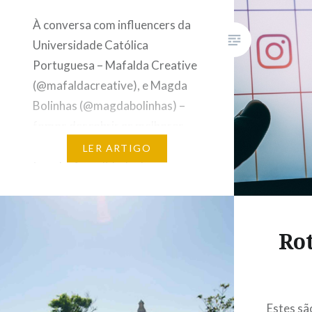
À conversa com influencers da
Universidade Católica
Portuguesa – Mafalda Creative
(@mafaldacreative), e Magda
Bolinhas (@magdabolinhas) –
fomos descobrir as melhores
dicas para ter um Instagram
LER ARTIGO
trendy. A qualidade das
fotografias, cores e a utilização
de apps específicas foram
estratégias realçadas. Fique a
Rot
conhecer as 10 dicas: Se quiser
utilizar as aplicações sugeridas:
UNUM VSCO…
Estes sã