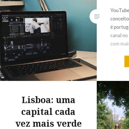
YouTube 
conceito
é portug
canal no
com mais
subscrito
6 milhõe
Depois d
ponderar
objetivos
um gap y
Lisboa: uma
Tomás, 
capital cada
vez mais verde