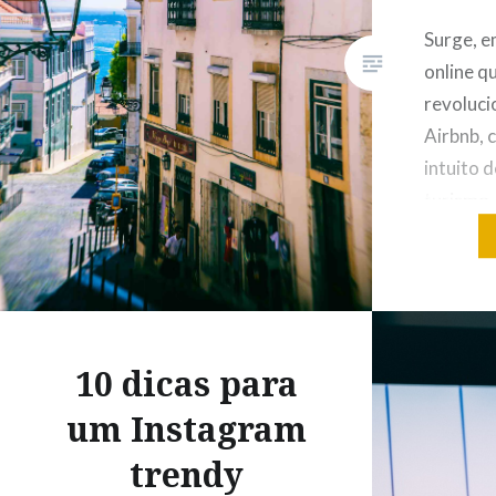
Surge, e
online q
revoluci
Airbnb, 
intuito d
turismo,
com o G
novo mo
favorece
que desf
Só com o
10 dicas para
Rua…
um Instagram
trendy