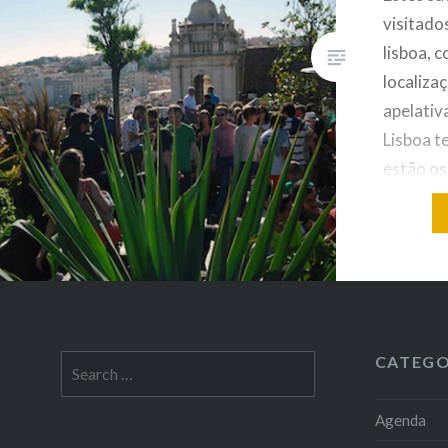
visitado
lisboa, 
localiza
apelativ
Lisboa t
estão os
O Lost In
Real, O 
Bairro Al
também l
CATEGO
Search
for:
Agenda