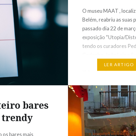
O museu MAAT , locali
Belém, reabriu as suas 
passado dia 22 de març
exposição “Utopia/Dist
tendo os curadores Pe
Gadanho, João Laia e S
Ventura. O museu MAA
LER ARTIGO
tinha aberto suas port
outubro de 2016, tend
factor atrativo as expo
gratuitas. Tinha como o
eiro bares
manter-se gratuito at
trendy
o os bares mais