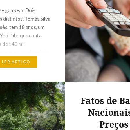
e gap year. Dois
s distintos. Tomás Silva
uês, tem 18 anos, um
 YouTube que conta
 de 140 mil
res e, no total, mais de
s de visualizações.
LER ARTIGO
e fazer as contas e
 sobre os seus
 de vida, decidiu fazer
ear. À conversa com
Fatos de B
o…
Nacionai
Preços