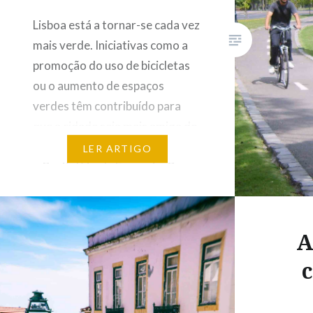
Lisboa está a tornar-se cada vez
mais verde. Iniciativas como a
promoção do uso de bicicletas
ou o aumento de espaços
verdes têm contribuído para
que a cidade seja mais amiga do
ambiente. Em 2020, Lisboa será
LER ARTIGO
a Capital Verde Europeia. O
crescimento ecológico da
cidade tem sido potenciado pelo
Estado e por empresas
A
privadas….
c