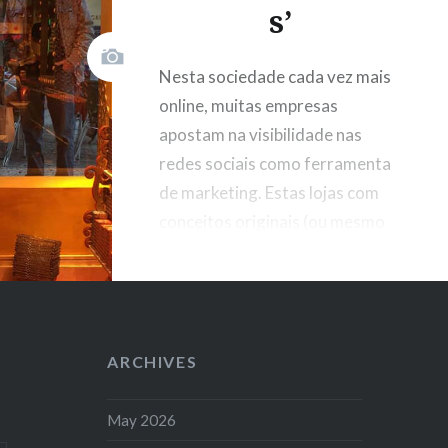
s’
Nesta sociedade cada vez mais
online, muitas empresas
apostam na visibilidade nas
redes sociais como ferramenta
de marketing. Estas lojas com
conceitos originais (ou mesmo
peculiares), levam o cliente a
partilhar fotografias tiradas no
local, ou dos produtos
oferecidos. A venda é da
ARCHIVES
experiência e não propriamente
do produto em si.
May 2026