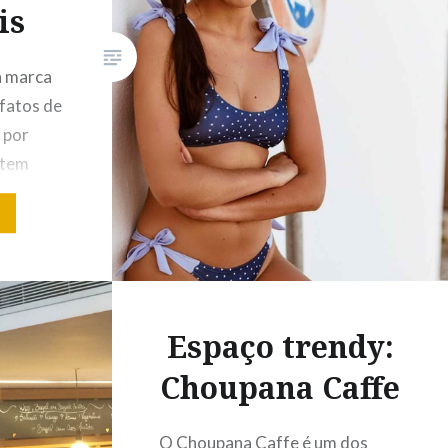
is
 marca
 fatos de
a por
 tem
tria, e
está o
ersámos
Espaço trendy:
rca, que
 este
Choupana Caffe
des…
O Choupana Caffe é um dos