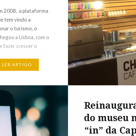
m 2008, a plataforma
ue tem vindo a
onar o turismo, o
chegou a Lisboa, com o
e fazer crescer o
 depois de um acordo
overno português. Este
LER ARTIGO
delo de arrendamento
 os turistas, mas será
avorece os lisboetas?
 tempo iremos saber.
Reinaugur
do museu 
“in” da Cap