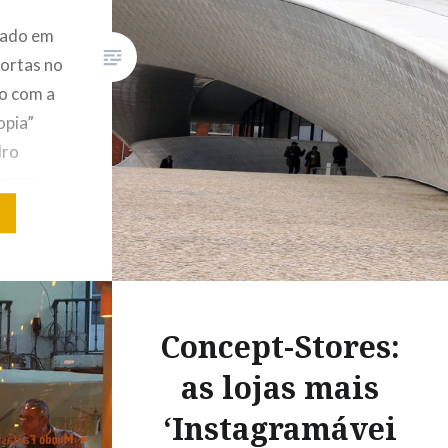
zado em
portas no
o com a
opia”
dro
usana
T já
as em
o como
sições
bjectivo
Concept-Stores:
é março…
as lojas mais
‘Instagramávei