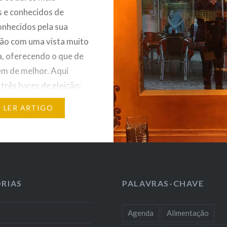
s e conhecidos de
conhecidos pela sua
ção com uma vista muito
a, oferecendo o que de
em de melhor. Aqui
 três bares de eleição:
, localizado no Principe
LER ARTIGO
Le Chat, localizado no
to e por fim o Park,
ocalizado no Bairro…
RIAS
PALAVRAS-CHAVE
Agenda
Alimentação