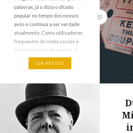
palavras, já o dizia o ditado
popular no tempo dos nossos
avós e continua a ser verdade
atualmente. Como utilizadores
frequentes de redes sociais e
plataformas de streaming, é
fácil afirmar que os jovens do
LER ARTIGO
século XXI concordam com esta
afirmação. No entanto, o
problema é escolher entre duas
imagens….
D
Mi
i