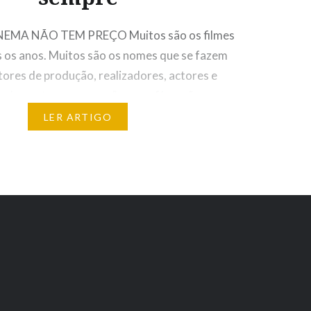
NEMA NÃO TEM PREÇO Muitos são os filmes
 os anos. Muitos são os nomes que se fazem
ctores de produção, realizadores, actores e
os elementos que compõem um filme são
a realização. Na verdade, todos os filmes têm
LER ARTIGO
ar ao mundo e revelam,…