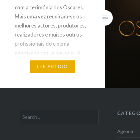
com a cerimónia dos Óscares.
Mais uma vez reuniram-se os
melhores actores, produtores,
realizadores e muitos outros
profissionais do cinema
americano e internacional. A
noite de Hollywood rende-se
LER ARTIGO
mais uma vez à sua essência,
tornando-se,
involuntariamente, numa das
curta-metragens mais polémica
do ano. Miguel Morais,
CATEGO
Search
estudante apaixonado por…
for:
Agenda