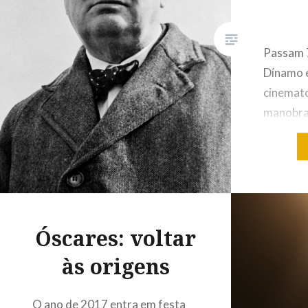
Passam 
Dínamo e
cinemato
manobra 
Dunkirk,
acção so
a permit
experiên
real. Os
Óscares: voltar
aconteci
sempre i
às origens
literatu
em espe
O ano de 2017 entra em festa