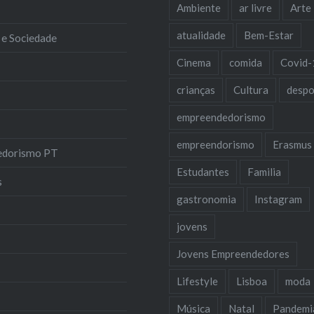
Ambiente
ar livre
Arte
atualidade
Bem-Estar
 e Sociedade
Cinema
comida
Covid-
crianças
Cultura
despo
empreendedorismo
empreendorismo
Erasmus
edorismo PT
Estudantes
Familia
s
gastronomia
Instagram
jovens
Jovens Empreendedores
Lifestyle
Lisboa
moda
Música
Natal
Pandemi