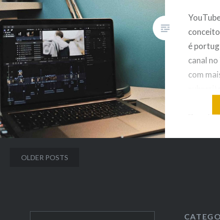
YouTube 
conceito
é portug
canal no
com mais
subscrito
6 milhõe
Depois d
ponderar
objetivos
Posts
OLDER POSTS
um gap y
navigation
Tomás, 
CATEGO
Search