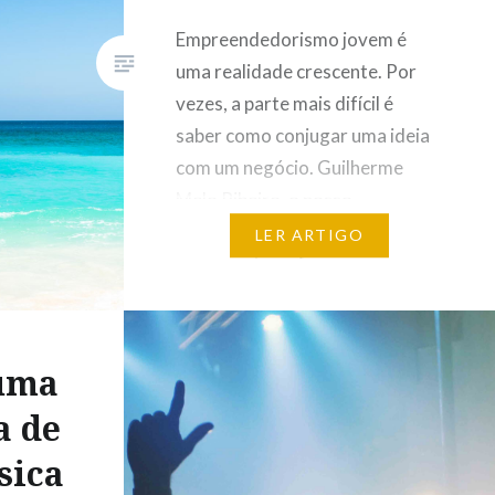
Empreendedorismo jovem é
uma realidade crescente. Por
vezes, a parte mais difícil é
saber como conjugar uma ideia
com um negócio. Guilherme
Melo Ribeiro, o nosso
entrevistado, é um jovem de 27
LER ARTIGO
anos que transformou o seu
prazer por viagens numa start-
up. Tentámos compreender
quais são os principais
 uma
objectivos da YourBestLife, que
a de
impacto tem e…
sica