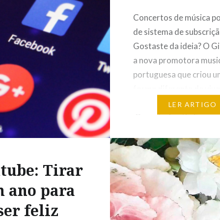
fazer voluntariado,
 ou trabalhar. São
Concertos de música p
 as possibilidades…
de sistema de subscriçã
Gostaste da ideia? O Gi
a nova promotora musi
portuguesa que criou 
forma diferente de vive
música ao vivo. João A
LER ARTIGO
Gonçalo Araújo Fernan
os dois portugueses po
desta ideia que se mater
alterar o panorama mus
tube: Tirar
Lisboa e…
 ano para
ser feliz