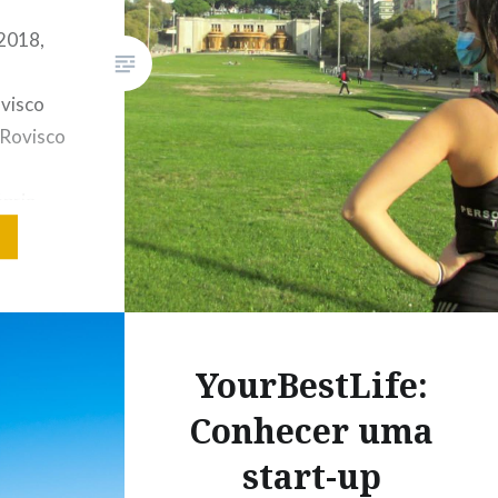
2018,
visco
 Rovisco
m
ópria
nstagram
deos e
© Teresa
sboa
aços
YourBestLife:
 por
Conhecer uma
start-up