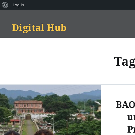
About
Log In
Skip
WordPress
to
Digital Hub
content
Ta
BAO
u
P