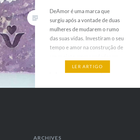
DeAmor é uma marca que
surgiu após a vontade de duas
mulheres de mudarem o rumo
das suas vidas. Investiram o seu
tempo e amor na construção de
um projeto empreendedor na
área da saboaria artesanal e
LER ARTIGO
hoje veem os seus sonhos
tornarem-se realidade. Fica a
conhecer a história de Dina
Cardoso e Marta Silvestre….
ARCHIVES