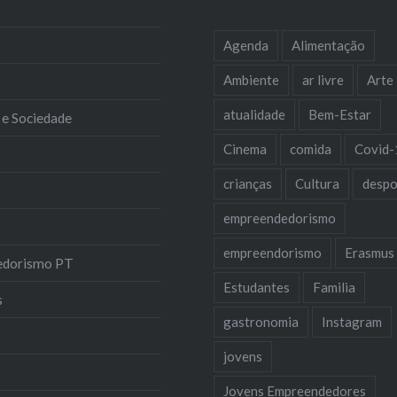
Agenda
Alimentação
Ambiente
ar livre
Arte
atualidade
Bem-Estar
 e Sociedade
Cinema
comida
Covid-
crianças
Cultura
despo
empreendedorismo
empreendorismo
Erasmus
edorismo PT
Estudantes
Familia
s
gastronomia
Instagram
jovens
Jovens Empreendedores