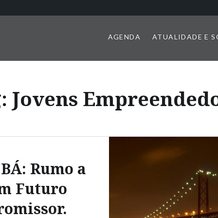
AGENDA
ATUALIDADE E 
g:
Jovens Empreendedo
BÁ: Rumo a
m Futuro
romissor.