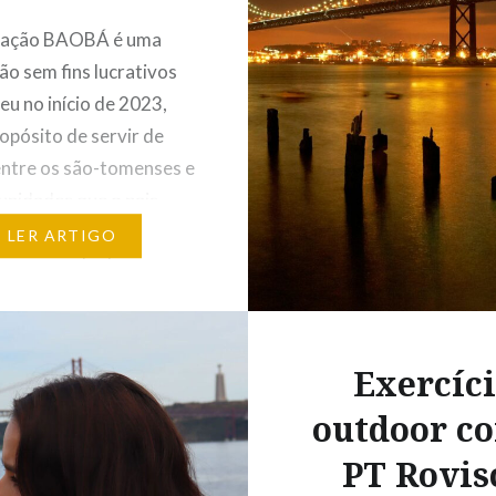
iação BAOBÁ é uma
ão sem fins lucrativos
eu no início de 2023,
opósito de servir de
entre os são-tomenses e
unidades que o pais
 através da formação e
LER ARTIGO
 no mercado de
. O objetivo consiste
tar e incentivar os são-
 a desenvolver, de
Exercíc
utónoma,…
outdoor c
PT Rovis