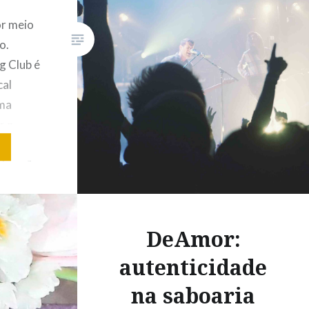
or meio
o.
g Club é
cal
uma
r a
fonso e
des são
r detrás
ializou:
ical em
DeAmor:
autenticidade
na saboaria