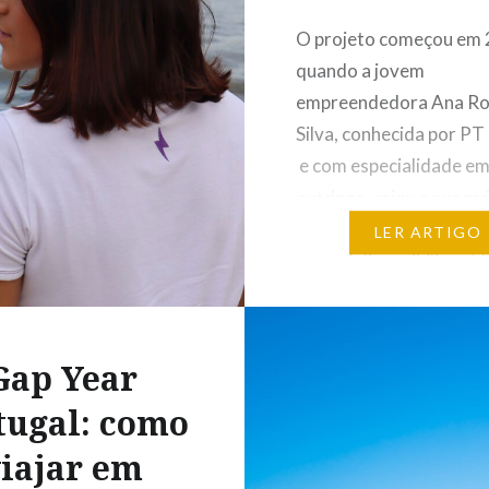
O projeto começou em 
quando a jovem
empreendedora Ana Ro
Silva, conhecida por PT
e com especialidade e
outdoor, criou a sua pr
conta profissional no I
LER ARTIGO
na qual disponibiliza ví
desafios. Fotografias: 
Rezende A cidade de Li
dispõe de diversos esp
Gap Year
verdes e abertos como,
tugal: como
exemplo, o Jardim da…
iajar em