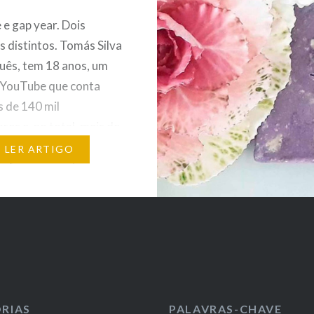
e gap year. Dois
s distintos. Tomás Silva
uês, tem 18 anos, um
 YouTube que conta
 de 140 mil
res e, no total, mais de
s de visualizações.
LER ARTIGO
e fazer as contas e
 sobre os seus
 de vida, decidiu fazer
ear. À conversa com
o…
RIAS
PALAVRAS-CHAVE