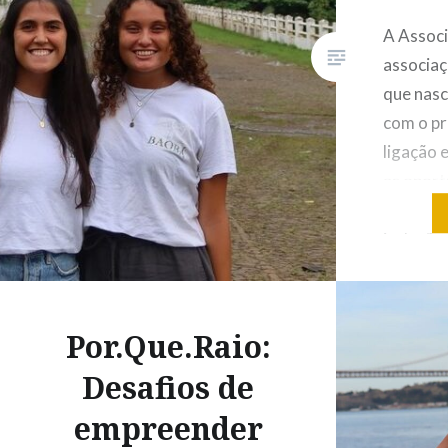
A Assoc
associaç
que nasc
com o pr
ligação 
as oport
oferece,
inclusão
trabalho
em orien
tomenses
Por.Que.Raio:
forma a
Desafios de
empreender