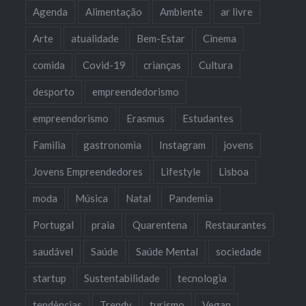
Agenda
Alimentação
Ambiente
ar livre
Arte
atualidade
Bem-Estar
Cinema
comida
Covid-19
crianças
Cultura
desporto
empreendedorismo
empreendorismo
Erasmus
Estudantes
Familia
gastronomia
Instagram
jovens
Jovens Empreendedores
Lifestyle
Lisboa
moda
Música
Natal
Pandemia
Portugal
praia
Quarentena
Restaurantes
saudável
Saúde
Saúde Mental
sociedade
startup
Sustentabilidade
tecnologia
tendências
Trendy
turismo
Vegan