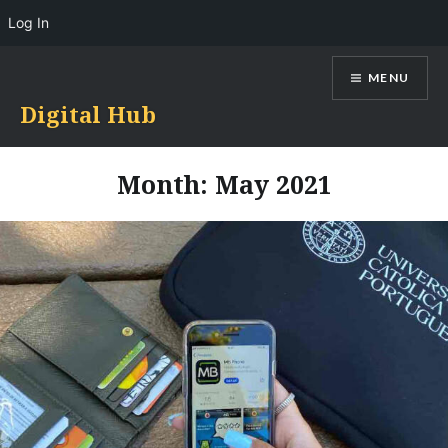
Log In
Skip
MENU
to
content
Digital Hub
Month:
May 2021