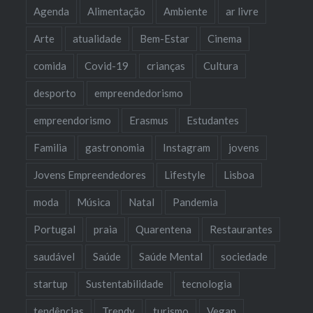
Agenda
Alimentação
Ambiente
ar livre
Arte
atualidade
Bem-Estar
Cinema
comida
Covid-19
crianças
Cultura
desporto
empreendedorismo
empreendorismo
Erasmus
Estudantes
Familia
gastronomia
Instagram
jovens
Jovens Empreendedores
Lifestyle
Lisboa
moda
Música
Natal
Pandemia
Portugal
praia
Quarentena
Restaurantes
saudável
Saúde
Saúde Mental
sociedade
startup
Sustentabilidade
tecnologia
tendências
Trendy
turismo
Vegan