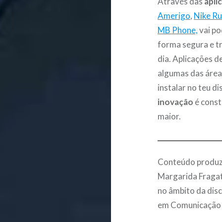
Através das
apli
Amerigo
,
Nike Ru
MB Phone,
vai po
forma segura e tr
dia. Aplicações 
algumas das área
instalar no teu d
inovação
é const
maior.
Conteúdo produzi
Margarida Fragat
no âmbito da disc
em Comunicação S