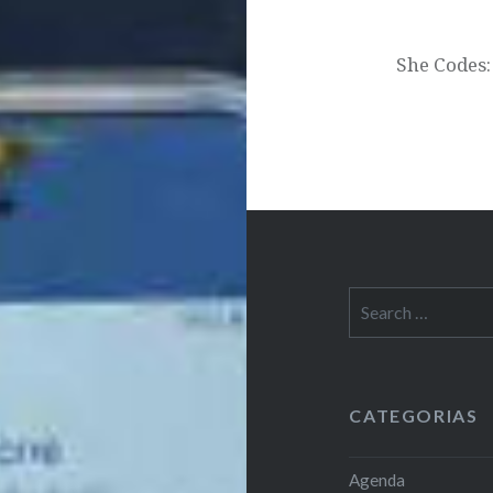
She Codes
Search
for:
CATEGORIAS
Agenda