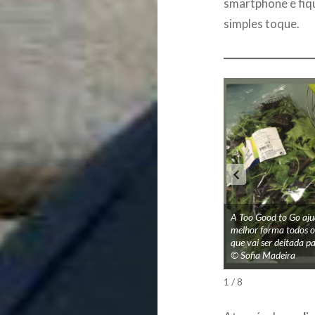
smartphone e fiq
simples toque.
A Too Good to Go aju
melhor forma todos o
que vai ser deitada p
©️ Sofia Madeira
1 / 8