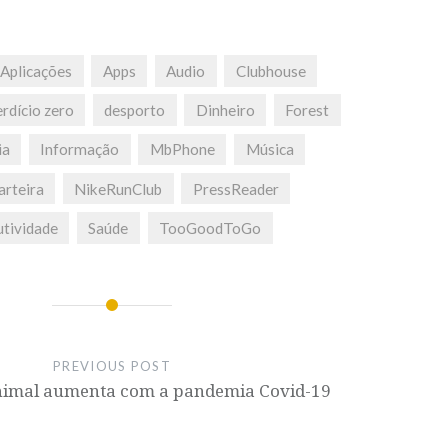
Aplicações
Apps
Audio
Clubhouse
rdício zero
desporto
Dinheiro
Forest
ia
Informação
MbPhone
Música
rteira
NikeRunClub
PressReader
tividade
Saúde
TooGoodToGo
PREVIOUS POST
imal aumenta com a pandemia Covid-19