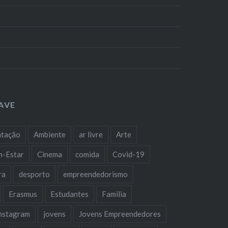
AVE
ntação
Ambiente
ar livre
Arte
m-Estar
Cinema
comida
Covid-19
ra
desporto
empreendedorismo
Erasmus
Estudantes
Familia
nstagram
jovens
Jovens Empreendedores