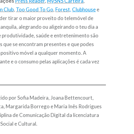
cações
Press Reade
r
,
MySNS Carteira
,
n Clu
b
,
Too Good To Go
,
Forest,
Clubhouse
e
der tirar o maior proveito do telemóvel de
anquila, alegrando ou aligeirando o teu dia a
de produtividade, saúde e entretenimento são
s que se encontram presentes e que podes
ispositivo móvel a qualquer momento. A
ante e o consumo pelas aplicações é cada vez
do por Sofia Madeira, Joana Bettencourt,
a, Margarida Borrego e Maria Inês Rodrigues
iplina de Comunicação Digital da licenciatura
ocial e Cultural.