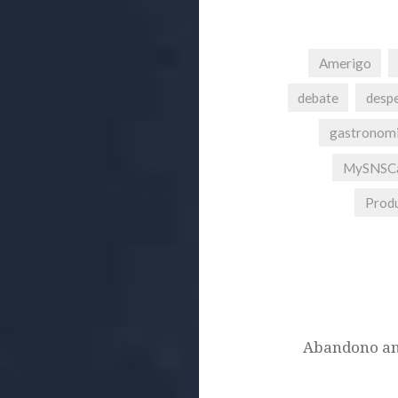
Amerigo
debate
despe
gastronom
MySNSCa
Produ
Post
navigation
Abandono an