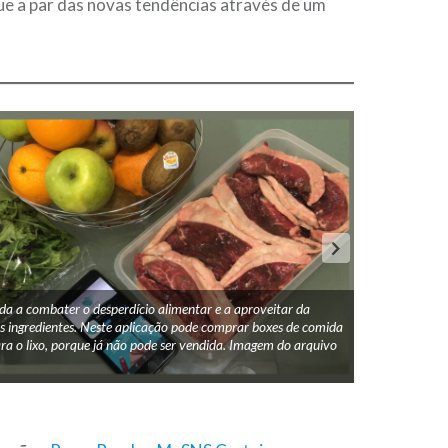
ue a par das novas tendências através de um
da a combater o desperdício alimentar e a aproveitar da
Com a ajuda da
s ingredientes. Neste aplicação pode comprar boxes de comida
as corridas gui
ara o lixo, porque já não pode ser vendida. Imagem do arquivo
com que esteja
Sofia Madeira