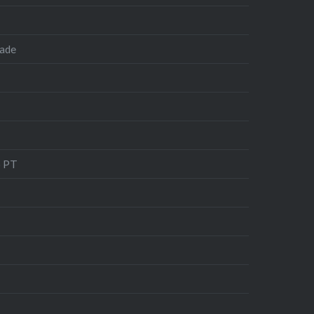
dade
o PT