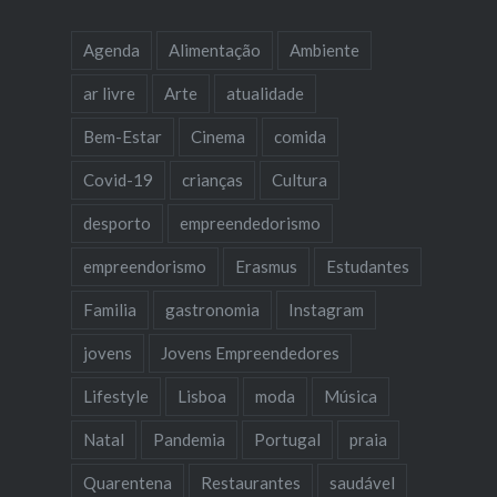
Agenda
Alimentação
Ambiente
ar livre
Arte
atualidade
Bem-Estar
Cinema
comida
Covid-19
crianças
Cultura
desporto
empreendedorismo
empreendorismo
Erasmus
Estudantes
Familia
gastronomia
Instagram
jovens
Jovens Empreendedores
Lifestyle
Lisboa
moda
Música
Natal
Pandemia
Portugal
praia
Quarentena
Restaurantes
saudável