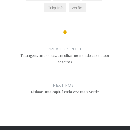
Triquínis
verão
Post
navigation
PREVIOUS POST
Tatuagens amadoras: um olhar no mundo das tattoos
caseiras
NEXT POST
Lisboa: uma capital cada vez mais verde