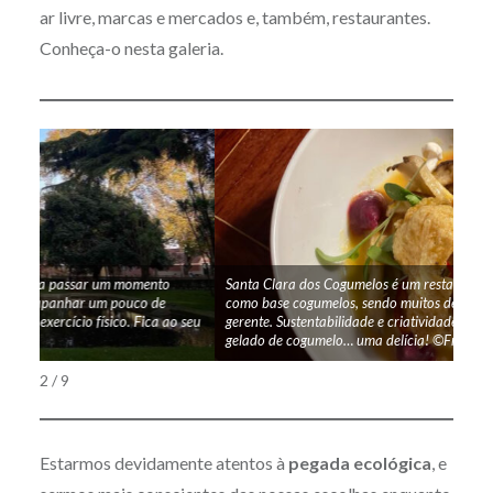
ar livre, marcas e mercados e, também, restaurantes.
Conheça-o nesta galeria.
Santa Clara dos Cogumelos é um restaurante cuja ementa tem
Mari
como base cogumelos, sendo muitos deles colhidos pelo próprio
emba
o seu
gerente. Sustentabilidade e criatividade não faltam – Até há
pres
gelado de cogumelo… uma delícia! ©Francisca Louro
tamb
2 / 9
Estarmos devidamente atentos à
pegada ecológica
, e