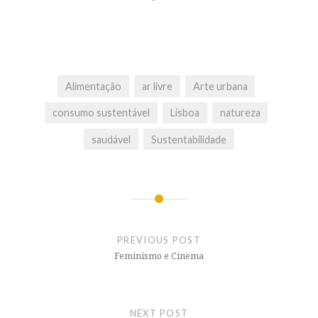
Alimentação
ar livre
Arte urbana
consumo sustentável
Lisboa
natureza
saudável
Sustentabilidade
Post
navigation
PREVIOUS POST
Feminismo e Cinema
NEXT POST