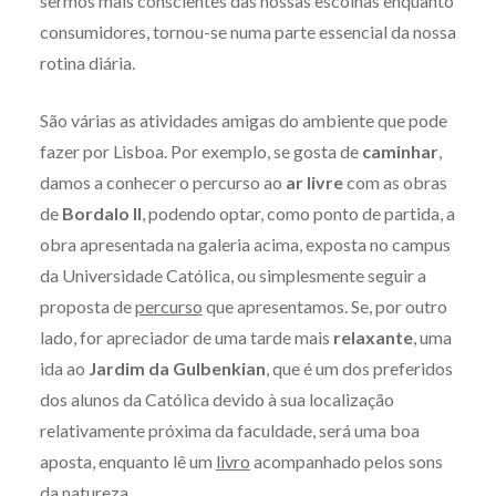
sermos mais conscientes das nossas escolhas enquanto
consumidores, tornou-se numa parte essencial da nossa
rotina diária.
São várias as atividades amigas do ambiente que pode
fazer por Lisboa. Por exemplo, se gosta de
caminhar
,
damos a conhecer o percurso ao
ar livre
com as obras
de
Bordalo II
, podendo optar, como ponto de partida, a
obra apresentada na galeria acima, exposta no campus
da Universidade Católica, ou simplesmente seguir a
proposta de
percurso
que apresentamos. Se, por outro
lado, for apreciador de uma tarde mais
relaxante
, uma
ida ao
Jardim da Gulbenkian
, que é um dos preferidos
dos alunos da Católica devido à sua localização
relativamente próxima da faculdade, será uma boa
aposta, enquanto lê um
livro
acompanhado pelos sons
da natureza.