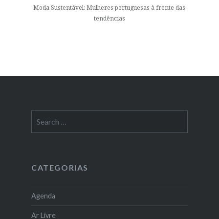
Moda Sustentável: Mulheres portuguesas à frente das
tendências
Search
for:
CATEGORIAS
Agenda
Ar Livre