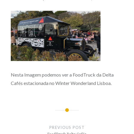
Nesta Imagem podemos ver a FoodTruck da Delta
Cafés estacionada no Winter Wonderland Lisboa.
Post
navigation
PREVIOUS POST