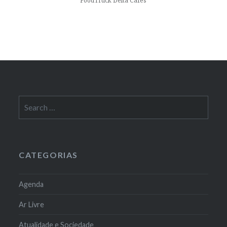
FoodTruck Delta Cafés
Search
for:
CATEGORIAS
Agenda
Ar Livre
Atualidade e Sociedade