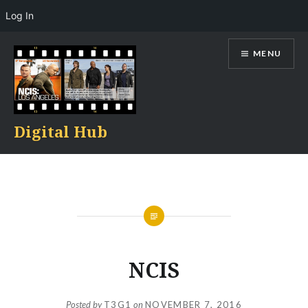
Log In
Skip
MENU
to
content
Digital Hub
NCIS
Posted by
T3G1
on
NOVEMBER 7, 2016