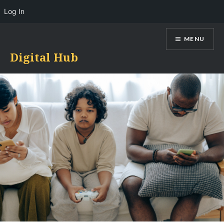
Log In
Skip
MENU
to
content
Digital Hub