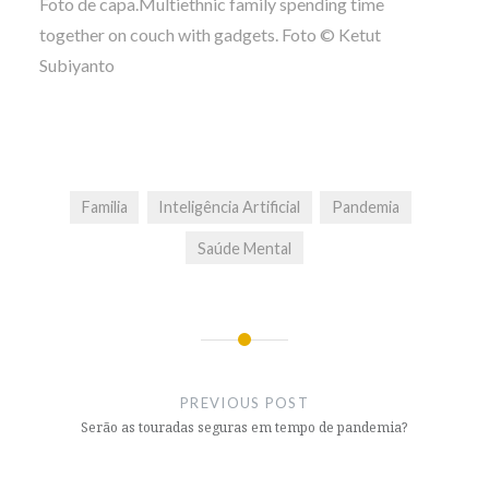
Foto de capa.Multiethnic family spending time
together on couch with gadgets. Foto © Ketut
Subiyanto
Familia
Inteligência Artificial
Pandemia
Saúde Mental
Post
navigation
PREVIOUS POST
Serão as touradas seguras em tempo de pandemia?