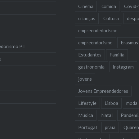
Cinema
comida
Covid-
crianças
Cultura
despo
empreendedorismo
empreendorismo
Erasmus
edorismo PT
Estudantes
Familia
s
gastronomia
Instagram
jovens
Jovens Empreendedores
Lifestyle
Lisboa
moda
Música
Natal
Pandemi
Portugal
praia
Quaren