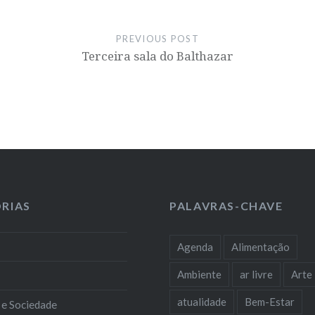
PREVIOUS POST
Terceira sala do Balthazar
RIAS
PALAVRAS-CHAVE
Agenda
Alimentação
Ambiente
ar livre
Arte
atualidade
Bem-Estar
 e Sociedade