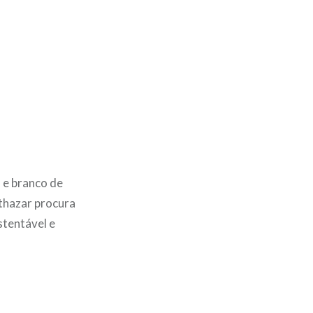
l e branco de
lthazar procura
stentável e