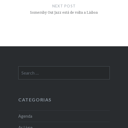
NEXT POST
Somersby Out Jazz está de volta a Lisboa
Search
for:
CATEGORIAS
Agenda
Ar Livre