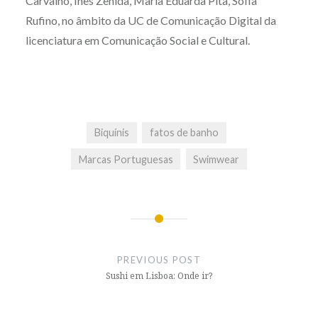
Carvalho, Inês Zenida, Maria Eduarda Pita, Sofia
Rufino, no âmbito da UC de Comunicação Digital da
licenciatura em Comunicação Social e Cultural.
Biquínis
fatos de banho
Marcas Portuguesas
Swimwear
Post
navigation
PREVIOUS POST
Sushi em Lisboa: Onde ir?