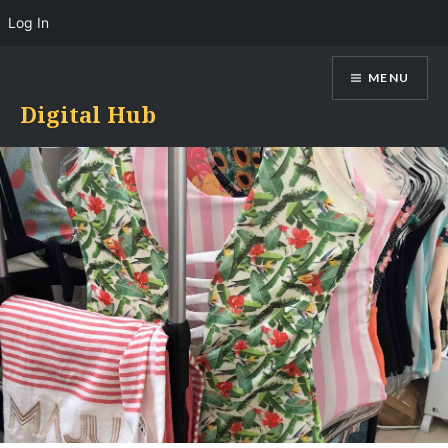
Log In
Skip
MENU
to
content
Digital Hub