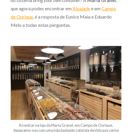
no sistema
bring your own container
? A
Maria Granel
,
que agora podes encontrar em
Alvalade
e em
Campo
de Ourique
, é a resposta de Eunice Maia e Eduardo
Melo a todas estas perguntas.
Ao entrar na loja da Maria Granel, em Campo de Ourique,
deparamo-nos com uma loja bastante colorida devido aos vários