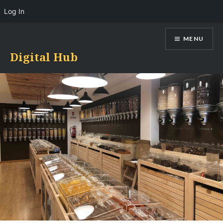
Log In
Skip
MENU
to
content
Digital Hub