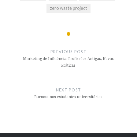
zero waste project
Post
navigation
PREVIOUS POST
Marketing de Influência: Profissões Antigas, Novas
Práticas
NEXT POST
Burnout nos estudantes universitários