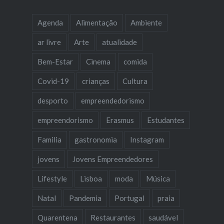
Agenda
Alimentação
Ambiente
ar livre
Arte
atualidade
Bem-Estar
Cinema
comida
Covid-19
crianças
Cultura
desporto
empreendedorismo
empreendorismo
Erasmus
Estudantes
Familia
gastronomia
Instagram
jovens
Jovens Empreendedores
Lifestyle
Lisboa
moda
Música
Natal
Pandemia
Portugal
praia
Quarentena
Restaurantes
saudável