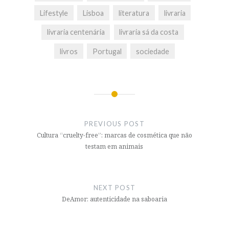
Lifestyle
Lisboa
literatura
livraria
livraria centenária
livraria sá da costa
livros
Portugal
sociedade
Post
navigation
PREVIOUS POST
Cultura “cruelty-free”: marcas de cosmética que não
testam em animais
NEXT POST
DeAmor: autenticidade na saboaria