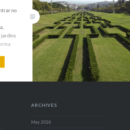
que nos…
ntrar no
a,
 jardins
forma
uído.
e
o
o pelo
trela ou
 Torel, a
ARCHIVES
May 2026