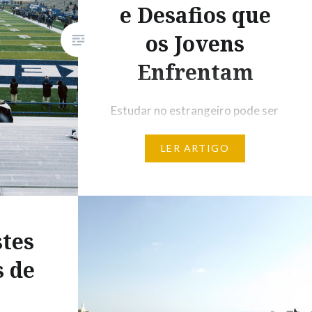
e Desafios que
os Jovens
Enfrentam
Estudar no estrangeiro pode ser
uma experiência inigualável, mas
LER ARTIGO
também pode ser complicado e
até assustador. A decisão de ir
estudar e viver para outro país
não deve ser tomada com
leveza. Há que ter em mente
stes
que se vão encontrar novas
s de
tradições e culturas que
diferem da nossa, o que faz com