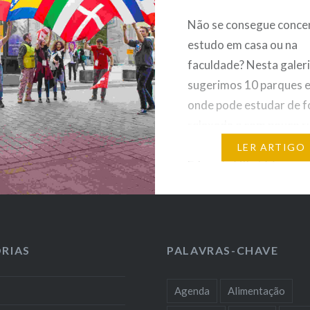
Não se consegue conce
estudo em casa ou na
faculdade? Nesta galeri
sugerimos 10 parques e
onde pode estudar de 
relaxada e com pouco r
Desde o famoso Parqu
LER ARTIGO
Eduardo VII até à pouc
conhecida Tapada das
Necessidades, passand
requintado Jardim da Es
pelo tranquilo Jardim do
RIAS
PALAVRAS-CHAVE
cidade…
Agenda
Alimentação