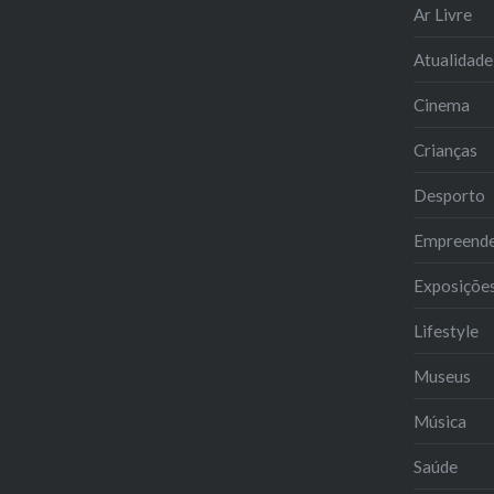
importância de estudar no
Ar Livre
estrangeiro? Vantagens de
Atualidade
fazer…
Cinema
Crianças
Desporto
Empreend
Exposiçõe
Lifestyle
Museus
Música
Saúde