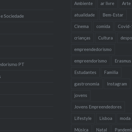
Ambiente
ar livre
Arte
atualidade
Bem-Estar
 e Sociedade
Cinema
comida
Covid-
crianças
Cultura
despo
empreendedorismo
empreendorismo
Erasmus
edorismo PT
Estudantes
Familia
s
gastronomia
Instagram
jovens
Jovens Empreendedores
Lifestyle
Lisboa
moda
Música
Natal
Pandemi