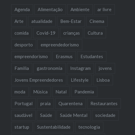
Agenda
Alimentação
Ambiente
ar livre
Arte
atualidade
Bem-Estar
Cinema
comida
Covid-19
crianças
Cultura
desporto
empreendedorismo
empreendorismo
Erasmus
Estudantes
Familia
gastronomia
Instagram
jovens
Jovens Empreendedores
Lifestyle
Lisboa
moda
Música
Natal
Pandemia
Portugal
praia
Quarentena
Restaurantes
saudável
Saúde
Saúde Mental
sociedade
startup
Sustentabilidade
tecnologia