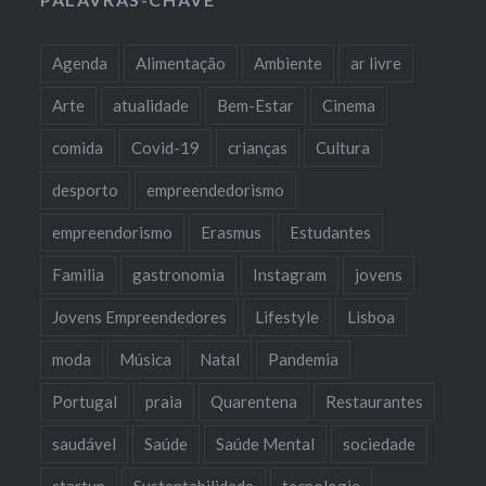
Agenda
Alimentação
Ambiente
ar livre
Arte
atualidade
Bem-Estar
Cinema
comida
Covid-19
crianças
Cultura
desporto
empreendedorismo
empreendorismo
Erasmus
Estudantes
Familia
gastronomia
Instagram
jovens
Jovens Empreendedores
Lifestyle
Lisboa
moda
Música
Natal
Pandemia
Portugal
praia
Quarentena
Restaurantes
saudável
Saúde
Saúde Mental
sociedade
startup
Sustentabilidade
tecnologia