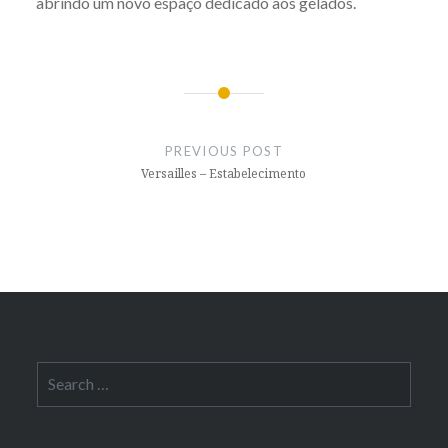
abrindo um novo espaço dedicado aos gelados.
Post
navigation
PREVIOUS POST
Versailles – Estabelecimento
Search
for: