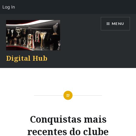
Log In
Skip
MENU
to
content
Digital Hub
Conquistas mais
recentes do clube