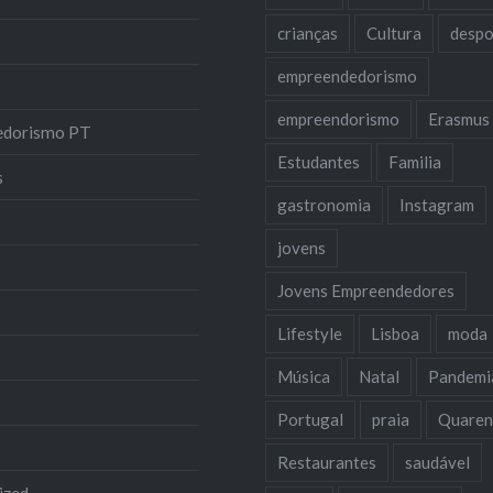
crianças
Cultura
despo
empreendedorismo
empreendorismo
Erasmus
edorismo PT
Estudantes
Familia
s
gastronomia
Instagram
jovens
Jovens Empreendedores
Lifestyle
Lisboa
moda
Música
Natal
Pandemi
Portugal
praia
Quaren
Restaurantes
saudável