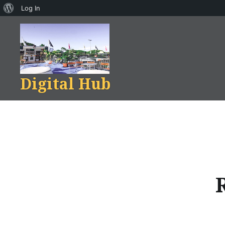
About
Log In
Skip
WordPress
to
content
Digital Hub