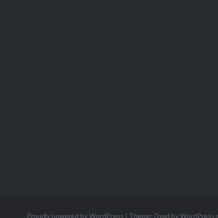
Proudly powered by WordPress
|
Theme: Dyad by
WordPress.