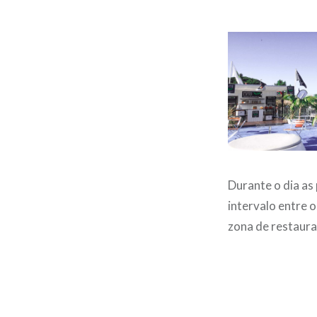
Durante o dia as
intervalo entre 
zona de restaura
Post