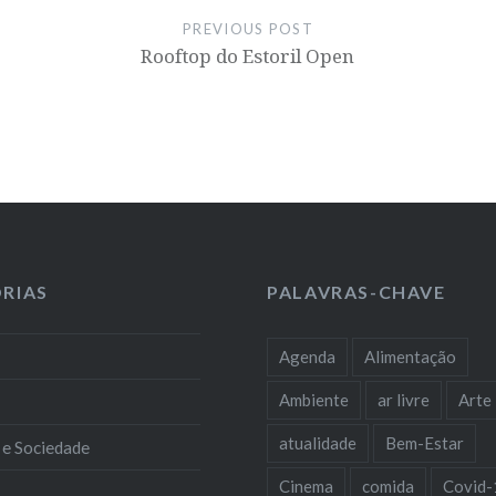
PREVIOUS POST
Rooftop do Estoril Open
RIAS
PALAVRAS-CHAVE
Agenda
Alimentação
Ambiente
ar livre
Arte
atualidade
Bem-Estar
 e Sociedade
Cinema
comida
Covid-