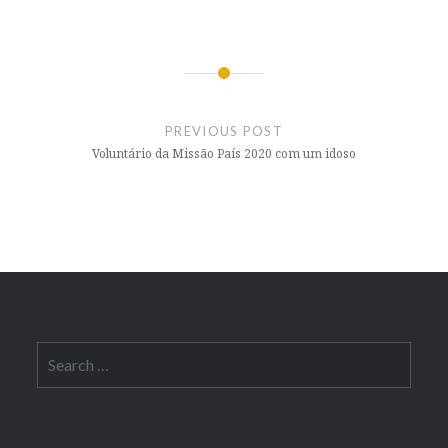
Post
navigation
PREVIOUS POST
Voluntário da Missão País 2020 com um idoso
Search
for: