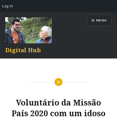
Log In
Skip
MENU
to
content
Digital Hub
Voluntário da Missão
País 2020 com um idoso