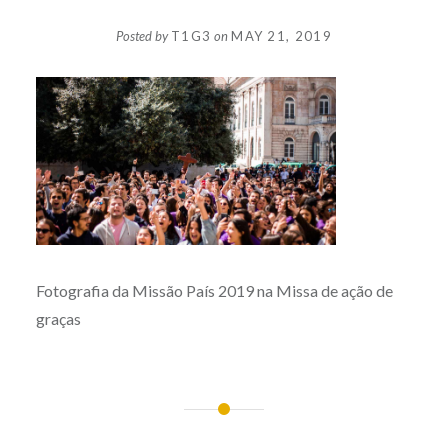
Posted by
T1G3
on
MAY 21, 2019
Fotografia da Missão País 2019 na Missa de ação de
graças
Post