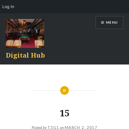
Log In
Skip
MENU
to
content
Digital Hub
15
Posted by
T3G1
on
MARCH 2, 2017