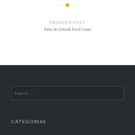
Post
navigation
PREVIOUS POST
Pátio do Estoril: Food Court
Search
for:
CATEGORIAS