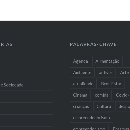
RIAS
PALAVRAS-CHAVE
Agenda
Alimentação
Ambiente
ar livre
Arte
atualidade
Bem-Estar
 e Sociedade
Cinema
comida
Covid-
crianças
Cultura
despo
empreendedorismo
empreendorismo
Erasmus