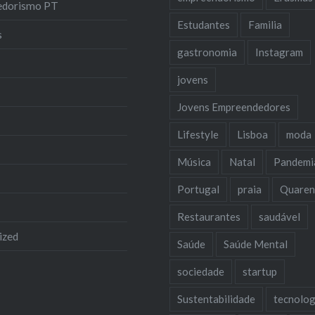
edorismo PT
Estudantes
Familia
s
gastronomia
Instagram
jovens
Jovens Empreendedores
Lifestyle
Lisboa
moda
Música
Natal
Pandemi
Portugal
praia
Quaren
Restaurantes
saudável
ized
Saúde
Saúde Mental
sociedade
startup
Sustentabilidade
tecnolog