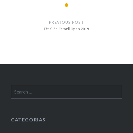
Post
navigation
PREVIOUS POST
Final do Estoril Open 2019
Search
for:
CATEGORIAS