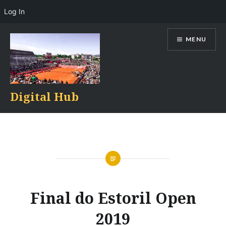
Log In
Skip
MENU
to
content
Digital Hub
Final do Estoril Open
2019