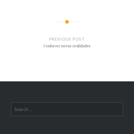
Post
navigation
PREVIOUS POST
Conhecer novas realidades
Search
for: