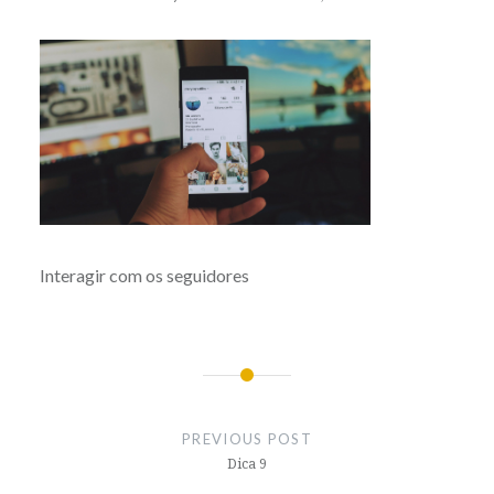
Interagir com os seguidores
Post
navigation
PREVIOUS POST
Dica 9