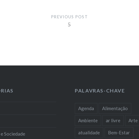
PREVIOUS POST
5
RIAS
PALAVRAS-CHAVE
Agenda
Alimentação
Ambiente
ar livre
Arte
atualidade
Bem-Estar
 e Sociedade