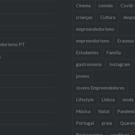
Cinema
comida
Covid-
crianças
Cultura
despo
empreendedorismo
empreendorismo
Erasmus
edorismo PT
Estudantes
Familia
s
gastronomia
Instagram
jovens
Jovens Empreendedores
Lifestyle
Lisboa
moda
Música
Natal
Pandemi
Portugal
praia
Quaren
Restaurantes
saudável