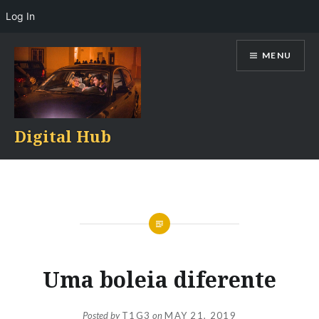
Log In
Skip
MENU
to
content
Digital Hub
Uma boleia diferente
Posted by
T1G3
on
MAY 21, 2019