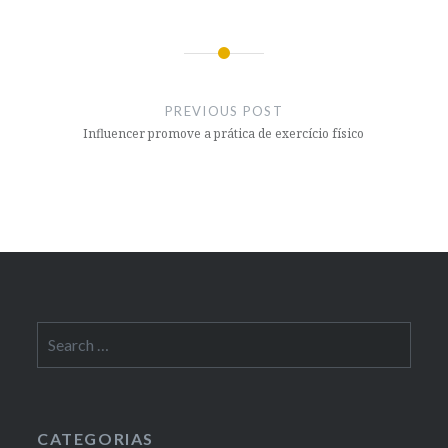
Post
navigation
PREVIOUS POST
Influencer promove a prática de exercício físico
Search
for:
CATEGORIAS