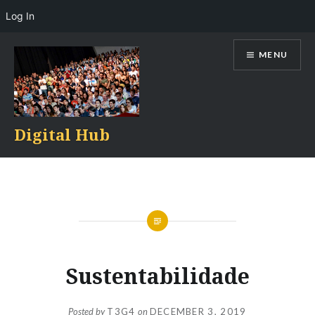
Log In
Skip
MENU
to
content
Digital Hub
Sustentabilidade
Posted by
T3G4
on
DECEMBER 3, 2019