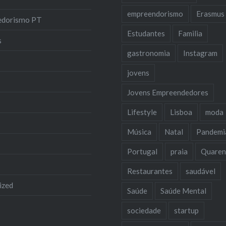
empreendorismo
Erasmus
edorismo PT
Estudantes
Familia
s
gastronomia
Instagram
jovens
Jovens Empreendedores
Lifestyle
Lisboa
moda
Música
Natal
Pandemi
Portugal
praia
Quaren
Restaurantes
saudável
ized
Saúde
Saúde Mental
sociedade
startup