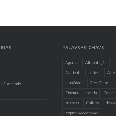
RIAS
PALAVRAS-CHAVE
Agenda
Alimentação
Ambiente
ar livre
Arte
atualidade
Bem-Estar
 e Sociedade
Cinema
comida
Covid-
crianças
Cultura
despo
empreendedorismo