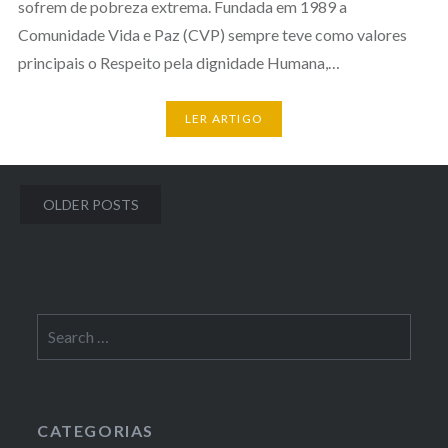
sofrem de pobreza extrema. Fundada em 1989 a
Comunidade Vida e Paz (CVP) sempre teve como valores
principais o Respeito pela dignidade Humana,…
LER ARTIGO
Posts
OLDER POSTS
navigation
Search
for:
CATEGORIAS