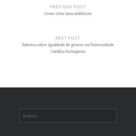
navigation
PREVIOUS POST
Como criar uma audiência
NEXT POST
Palestra sobre igualdade de género na Universidade
Católica Portuguesa
Search
for: