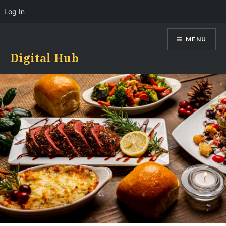
Log In
Skip
MENU
to
content
Digital Hub