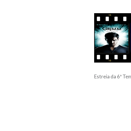
Estreia da 6ª T
Post
navigation