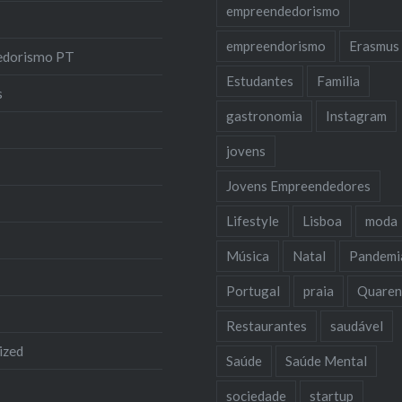
empreendedorismo
empreendorismo
Erasmus
edorismo PT
Estudantes
Familia
s
gastronomia
Instagram
jovens
Jovens Empreendedores
Lifestyle
Lisboa
moda
Música
Natal
Pandemi
Portugal
praia
Quaren
Restaurantes
saudável
ized
Saúde
Saúde Mental
sociedade
startup