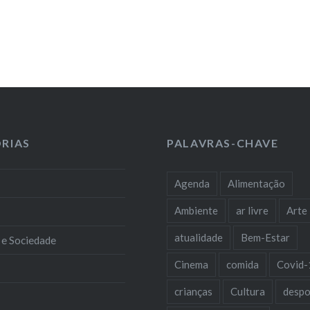
RIAS
PALAVRAS-CHAVE
Agenda
Alimentação
Ambiente
ar livre
Arte
atualidade
Bem-Estar
 e Sociedade
Cinema
comida
Covid-
crianças
Cultura
despo