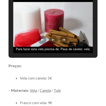
Para fazer esta vela precisa de: Paus de canela; vela;
tule (ou fita à escolha); e, por fim, fio. © Joana Borges
Preços:
Vela com canela: 5€
–
Materiais:
Vela
/
Canela
/
Tule
Frasco com vela: 9€