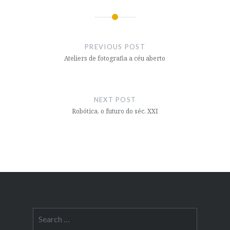
Post
navigation
PREVIOUS POST
Ateliers de fotografia a céu aberto
NEXT POST
Robótica, o futuro do séc. XXI
Search
for: