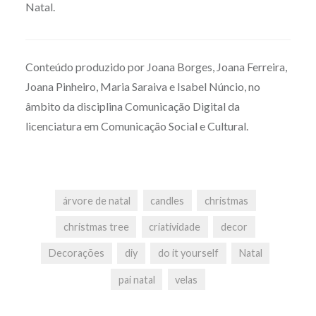
Natal.
Conteúdo produzido por Joana Borges, Joana Ferreira,
Joana Pinheiro, Maria Saraiva e Isabel Núncio, no
âmbito da disciplina Comunicação Digital da
licenciatura em Comunicação Social e Cultural.
árvore de natal
candles
christmas
christmas tree
criatividade
decor
Decorações
diy
do it yourself
Natal
pai natal
velas