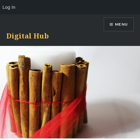
Log In
Skip
MENU
to
content
Digital Hub