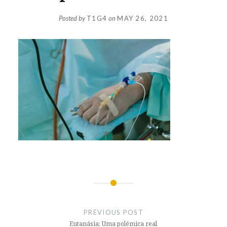
Posted by
T1G4
on
MAY 26, 2021
Post
navigation
PREVIOUS POST
Eutanásia: Uma polémica real