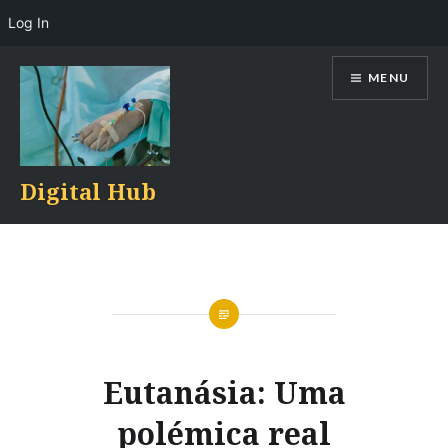
Log In
Skip
MENU
to
content
Digital Hub
Eutanásia: Uma
polémica real