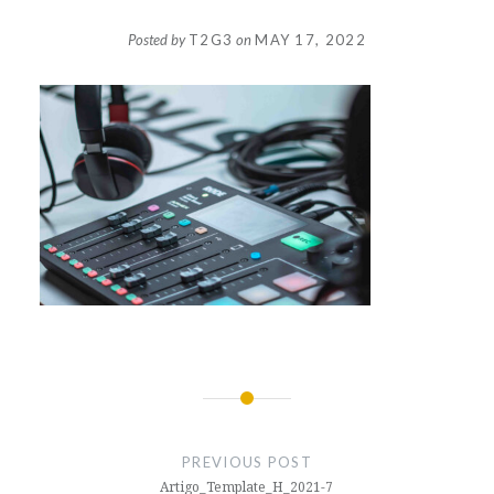
Posted by
T2G3
on
MAY 17, 2022
Post
navigation
PREVIOUS POST
Artigo_Template_H_2021-7