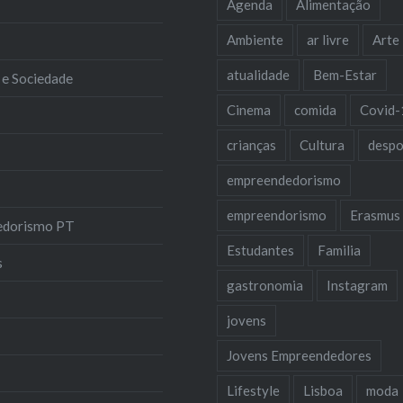
Agenda
Alimentação
Ambiente
ar livre
Arte
atualidade
Bem-Estar
 e Sociedade
Cinema
comida
Covid-
crianças
Cultura
despo
empreendedorismo
empreendorismo
Erasmus
edorismo PT
Estudantes
Familia
s
gastronomia
Instagram
jovens
Jovens Empreendedores
Lifestyle
Lisboa
moda