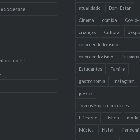
atualidade
Bem-Estar
 e Sociedade
Cinema
comida
Covid-
crianças
Cultura
despo
empreendedorismo
empreendorismo
Erasmus
edorismo PT
Estudantes
Familia
s
gastronomia
Instagram
jovens
Jovens Empreendedores
Lifestyle
Lisboa
moda
Música
Natal
Pandemi