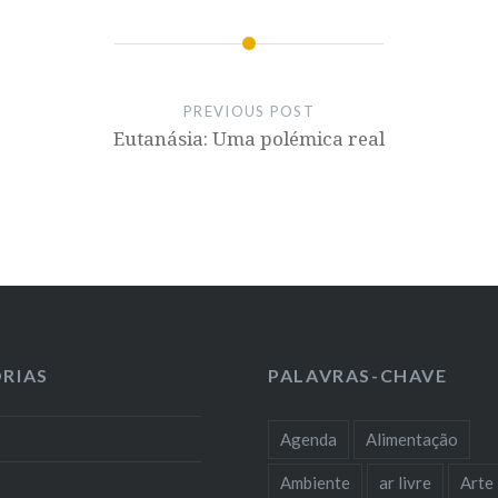
PREVIOUS POST
Eutanásia: Uma polémica real
RIAS
PALAVRAS-CHAVE
Agenda
Alimentação
Ambiente
ar livre
Arte