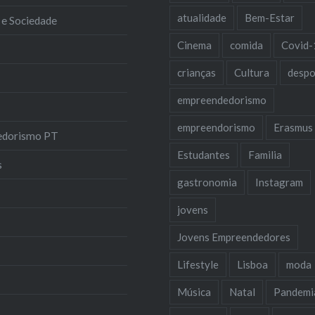
atualidade
Bem-Estar
 e Sociedade
Cinema
comida
Covid-
crianças
Cultura
despo
empreendedorismo
empreendorismo
Erasmus
edorismo PT
Estudantes
Familia
s
gastronomia
Instagram
jovens
Jovens Empreendedores
Lifestyle
Lisboa
moda
Música
Natal
Pandemi