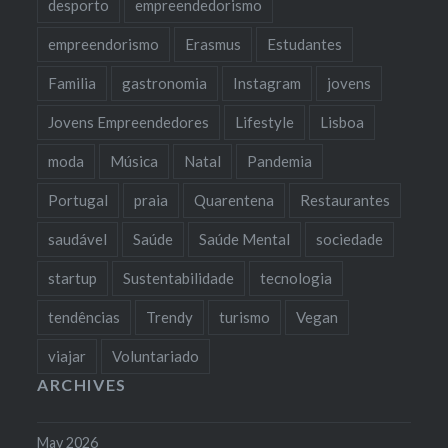
desporto
empreendedorismo
empreendorismo
Erasmus
Estudantes
Familia
gastronomia
Instagram
jovens
Jovens Empreendedores
Lifestyle
Lisboa
moda
Música
Natal
Pandemia
Portugal
praia
Quarentena
Restaurantes
saudável
Saúde
Saúde Mental
sociedade
startup
Sustentabilidade
tecnologia
tendências
Trendy
turismo
Vegan
viajar
Voluntariado
ARCHIVES
May 2026