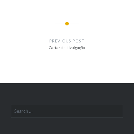
Post
navigation
PREVIOUS POST
Cartaz de divulgação
Search
for: