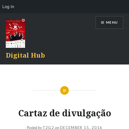
Log In
Skip
MENU
to
content
Digital Hub
Cartaz de divulgação
Posted by
T2G2
on
DECEMBER 15, 2016