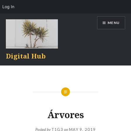
Log In
Skip
MENU
to
content
Digital Hub
Árvores
Posted by
T1G3
on
MAY 9, 2019