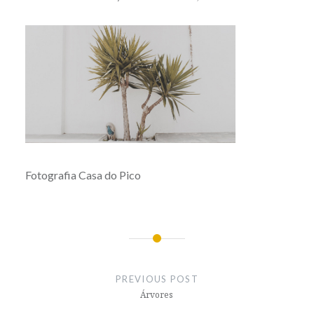
Fotografia Casa do Pico
Post
navigation
PREVIOUS POST
Árvores