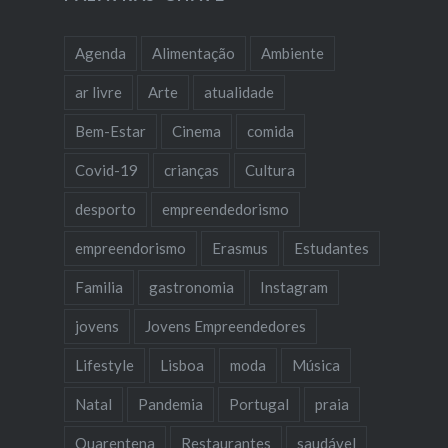
Agenda
Alimentação
Ambiente
ar livre
Arte
atualidade
Bem-Estar
Cinema
comida
Covid-19
crianças
Cultura
desporto
empreendedorismo
empreendorismo
Erasmus
Estudantes
Familia
gastronomia
Instagram
jovens
Jovens Empreendedores
Lifestyle
Lisboa
moda
Música
Natal
Pandemia
Portugal
praia
Quarentena
Restaurantes
saudável