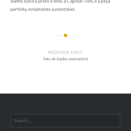
banho básico preto e este, a Captain Tom, é a peça
perfeita, totalmente sustentável.
Post
navigation
PREVIOUS POST
Fato-de-banho sustentável
Search
for: