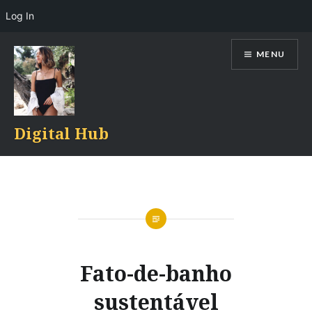
Log In
Skip
MENU
to
content
Digital Hub
Fato-de-banho
sustentável